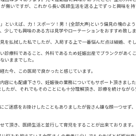
リが無いですが、これから長い医師生活を送る上でずっと興味を持
」といえば、力！スポーツ！男！(全部大声)という偏見の塊のよ
、少しでも興味のある方は見学やローテーションをおすすめ致し
見を払拭した私でしたが、入局する上で一番悩んだ点は結婚、そ
い診療科であること、外科であるため妊娠出産でブランクがあく
ないままでした。
経た今、この医局で良かったと感じています。
内容にも配慮下さり、妊娠後の業務についてもサポート頂きまし
ましたが、それでもそのことにも十分理解頂き、診療を続けながら
にご迷惑をお掛けしたこともありましたが皆さん嫌な顔一つせず
せて頂き、医師生活と並行して育児をすることが出来ております。
同じ悩みを抱えている女医さんの参考に少しでもなればと妊娠出産