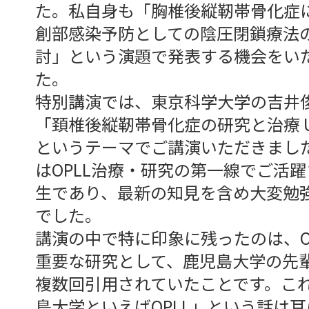
た。私自身も「胸椎後縦靭帯骨化症
創部感染予防としての陰圧閉鎖療法
討」という演題で発表する機会をい
た。
特別講演では、東京科学大学の吉井
「頚椎後縦靭帯骨化症の研究と治療 UP 
というテーマでご講演いただきまし
はOPLL治療・研究の第一線でご活
生であり、最新の知見を含め大変勉
でした。
講演の中で特に印象に残ったのは、O
重要な研究として、鹿児島大学の先
複数回引用されていたことです。こ
島大学といえばOPLL」という話は