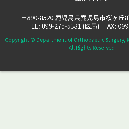
〒890-8520 鹿児島県鹿児島市桜ヶ丘
TEL:
099-275-5381
(医局) FAX: 099
Copyright © Department of Orthopaedic Surgery, K
All Rights Reserved.