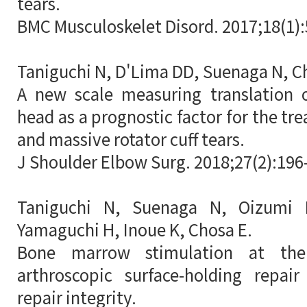
tears.
BMC Musculoskelet Disord. 2017;18(1):
Taniguchi N, D'Lima DD, Suenaga N, C
A new scale measuring translation 
head as a prognostic factor for the tr
and massive rotator cuff tears.
J Shoulder Elbow Surg. 2018;27(2):196
Taniguchi N, Suenaga N, Oizumi 
Yamaguchi H, Inoue K, Chosa E.
Bone marrow stimulation at the
arthroscopic surface-holding repair
repair integrity.