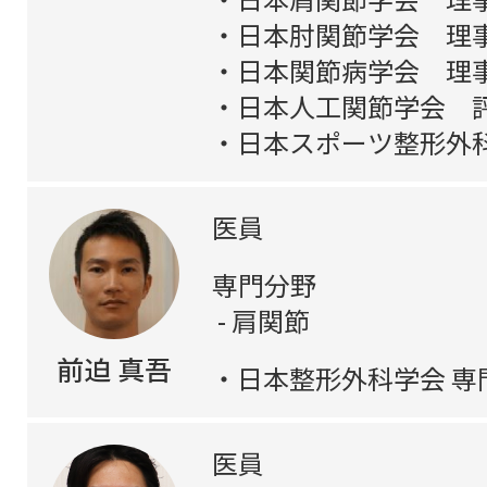
日本肘関節学会 理
日本関節病学会 理
日本人工関節学会 
日本スポーツ整形外
医員
専門分野
肩関節
前迫 真吾
日本整形外科学会 専
医員