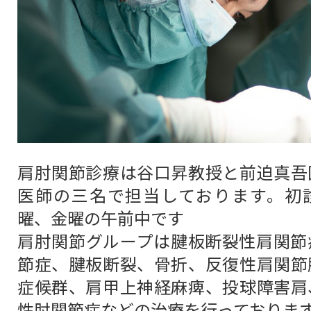
肩肘関節診療は谷口昇教授と前迫真吾
医師の三名で担当しております。初
曜、金曜の午前中です
肩肘関節グループは腱板断裂性肩関節
節症、腱板断裂、骨折、反復性肩関節
症候群、肩甲上神経麻痺、投球障害肩
性肘関節症などの治療を行っておりま