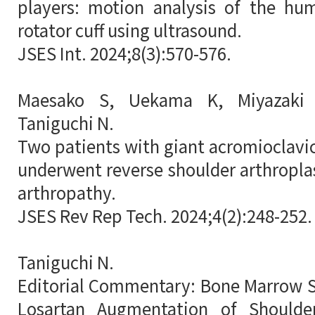
players: motion analysis of the hu
rotator cuff using ultrasound.
JSES Int. 2024;8(3):570-576.
Maesako S, Uekama K, Miyazaki 
Taniguchi N.
Two patients with giant acromioclavic
underwent reverse shoulder arthroplas
arthropathy.
JSES Rev Rep Tech. 2024;4(2):248-252.
Taniguchi N.
Editorial Commentary: Bone Marrow S
Losartan Augmentation of Shoulde