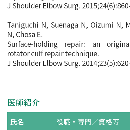
J Shoulder Elbow Surg. 2015;24(6):860
Taniguchi N, Suenaga N, Oizumi N, M
N, Chosa E.
Surface-holding repair: an origina
rotator cuff repair technique.
J Shoulder Elbow Surg. 2014;23(5):620
医師紹介
氏名
役職・専門／資格等