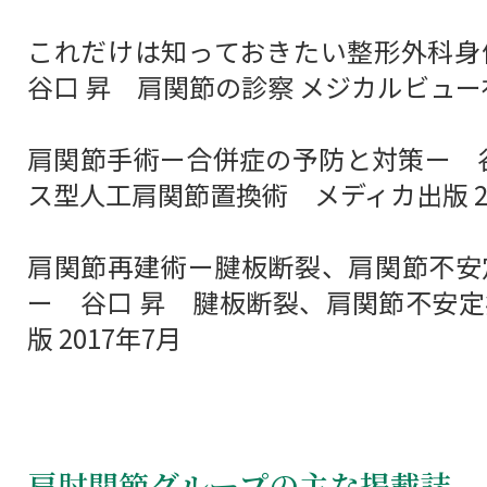
これだけは知っておきたい整形外科
谷口 昇 肩関節の診察 メジカルビュー社 
肩関節手術ー合併症の予防と対策ー 
ス型人工肩関節置換術 メディカ出版 20
肩関節再建術ー腱板断裂、肩関節不安
ー 谷口 昇 腱板断裂、肩関節不安
版 2017年7月
肩肘関節グループの主な掲載誌