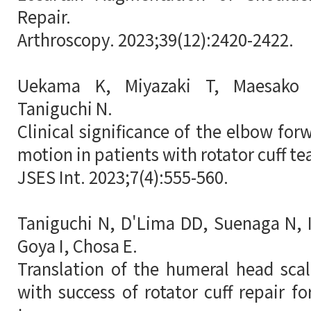
Repair.
Arthroscopy. 2023;39(12):2420-2422.
Uekama K, Miyazaki T, Maesako 
Taniguchi N.
Clinical significance of the elbow for
motion in patients with rotator cuff te
JSES Int. 2023;7(4):555-560.
Taniguchi N, D'Lima DD, Suenaga N, I
Goya I, Chosa E.
Translation of the humeral head scal
with success of rotator cuff repair f