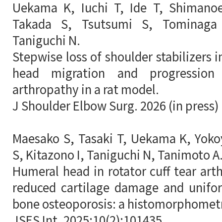
Uekama K, Iuchi T, Ide T, Shimano
Takada S, Tsutsumi S, Tominaga
Taniguchi N.
Stepwise loss of shoulder stabilizers
head migration and progression
arthropathy in a rat model.
J Shoulder Elbow Surg. 2026 (in press)
Maesako S, Tasaki T, Uekama K, Yok
S, Kitazono I, Taniguchi N, Tanimoto A
Humeral head in rotator cuff tear ar
reduced cartilage damage and unifo
bone osteoporosis: a histomorphometr
JSES Int. 2025;10(2):101435.